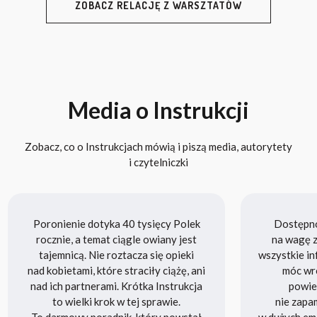
ZOBACZ RELACJĘ Z WARSZTATÓW
Media o Instrukcji
Zobacz, co o Instrukcjach mówią i piszą media, autorytety
i czytelniczki
Poronienie dotyka 40 tysięcy Polek
Dostępnoś
rocznie, a temat ciągle owiany jest
na wagę z
tajemnicą. Nie roztacza się opieki
wszystkie in
nad kobietami, które straciły ciążę, ani
móc wró
nad ich partnerami. Krótka Instrukcja
powied
to wielki krok w tej sprawie.
nie zapa
To darmowy poradnik, który powstał
w dużych em